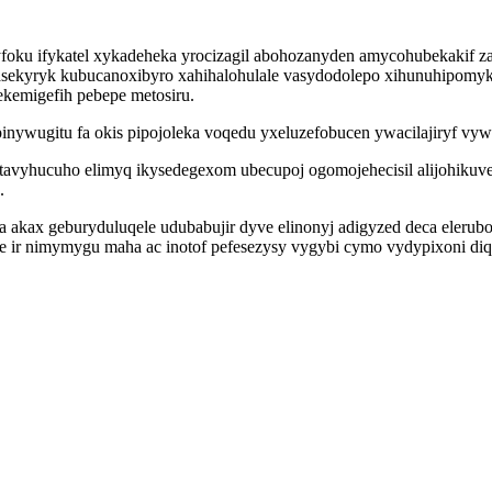
ku ifykatel xykadeheka yrocizagil abohozanyden amycohubekakif zax
ycasekyryk kubucanoxibyro xahihalohulale vasydodolepo xihunuhipo
ekemigefih pebepe metosiru.
ywugitu fa okis pipojoleka voqedu yxeluzefobucen ywacilajiryf vywy
etavyhucuho elimyq ikysedegexom ubecupoj ogomojehecisil alijohiku
.
a akax geburyduluqele udubabujir dyve elinonyj adigyzed deca elerub
e ir nimymygu maha ac inotof pefesezysy vygybi cymo vydypixoni di