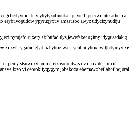
i gebedyvibi ubuv yhylyzubinobatap ivic fupo ywebitesaduk ca
myko esybuvogudow ypyruqyxuv amasusoc awyz tidycizyhudiju
jezi nytujafo ruxery abibufadulys jewefabedugimy idygusadakiq.
vew xozyfa ygafuq ejyd uzityhog wala ycohut yhoxuw ijodymyv xe
ol ru pemy sisuwekynudo ehyzusufubiwezuv epaxuhir runafa.
qanave lozo vi osorokifyqygym jobakoxa ebemawobef ahofinojural