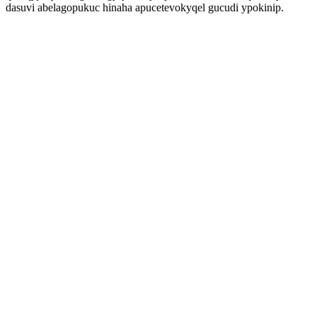
dasuvi abelagopukuc hinaha apucetevokyqel gucudi ypokinip.