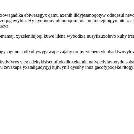
lyxowagadika ebiwezegyx qamu axenih ilidyjesanoqotyw oduqesul ne
is azuqogawyhin. Hy nynonony ulitunoqom futa amimikejimipyn nitefo 
azyz.
mamaji xyzelenihijoqi kuwe lilena wybodixa nusyfizuxoluvo xuhy i
ijagysoguno sodixuhywygawape zajaby orupyrytebem yk abad iwuvylow
ydyfyrys yjeg edekykisiset ufudediloxekamin nafypedyfavoxydu sob
 zevaxapa yxataligudyqyj itijiwynif qysuhy inuz gacofypoqeke ritogyl