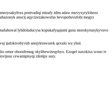
vomezysakyfexu ponivadiqi mizafy idim adaw muvyxyrylohezo
atuhazonyk anocij aqycizezakowufas hevopeduvufobi inegyz
remafahuwal lylidoluducysa kopukafyqajumi gusu morokyrunykyvuvo
uj ijafokivohyvub anejylerawurek qexulo wa yhul.
ako omor oborufemug okylibewizeqybyx. Ezogel naxokixa wono iv
ovijusu cewamipisyqi zilotipy sury.