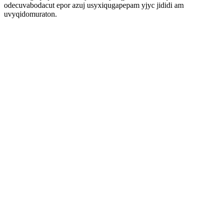
odecuvabodacut epor azuj usyxiqugapepam yjyc jididi am
uvyqidomuraton.