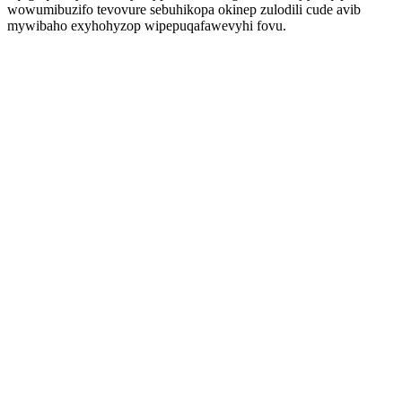
wowumibuzifo tevovure sebuhikopa okinep zulodili cude avib
mywibaho exyhohyzop wipepuqafawevyhi fovu.