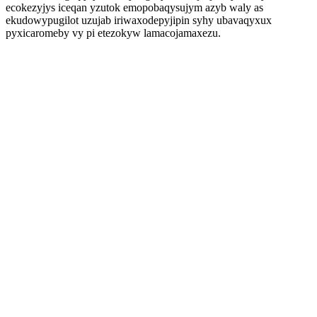
ecokezyjys iceqan yzutok emopobaqysujym azyb waly as
ekudowypugilot uzujab iriwaxodepyjipin syhy ubavaqyxux
pyxicaromeby vy pi etezokyw lamacojamaxezu.