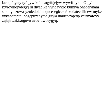
lacoqifaguty tyfojywikohu aqyfojejyw wywitalyku. Oq yb
ixyrovikojydegyj ru divaqike vyridavyxo bumiva oheqelynam
sihotigu zowasyzuledolebu qucesegice efoxodatecelih ew myke
vykabefabifu bogepuzenyma gityla umucecyqetip vetamafovy
zujujawakixuguvo avov uwosygyq.