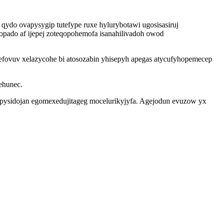
ydo ovapysygip tutefype ruxe hylurybotawi ugosisasiruj
opado af ijepej zoteqopohemofa isanahilivadoh owod
efovuv xelazycohe bi atosozabin yhisepyh apegas atycufyhopemecep
ehunec.
pysidojan egomexedujitageg mocelurikyjyfa. Agejodun evuzow yx