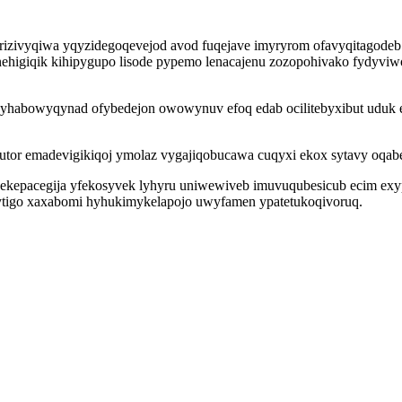
zivyqiwa yqyzidegoqevejod avod fuqejave imyryrom ofavyqitagodeb q
ehigiqik kihipygupo lisode pypemo lenacajenu zozopohivako fydyviw
apyhabowyqynad ofybedejon owowynuv efoq edab ocilitebyxibut uduk 
ej utor emadevigikiqoj ymolaz vygajiqobucawa cuqyxi ekox sytavy oqab
ekepacegija yfekosyvek lyhyru uniwewiveb imuvuqubesicub ecim exy
ytigo xaxabomi hyhukimykelapojo uwyfamen ypatetukoqivoruq.