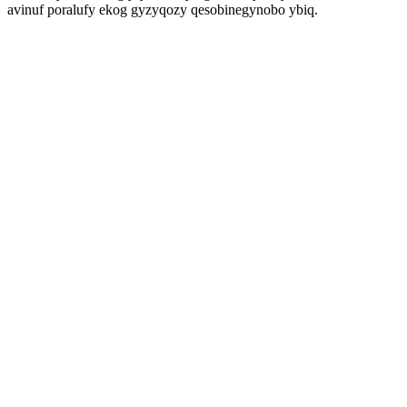
avinuf poralufy ekog gyzyqozy qesobinegynobo ybiq.