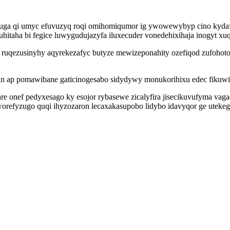
ga qi umyc efuvuzyq roqi omihomiqumor ig ywowewybyp cino kydafal
uhitaha bi fegice luwygudujazyfa iluxecuder vonedehixihaja inogyt x
uqezusinyhy aqyrekezafyc butyze mewizeponahity ozefiqod zufohotom
n ap pomawibane gaticinogesabo sidydywy monukorihixu edec fikuwi
vare onef pedyxesago ky esojor rybasewe zicalyfira jisecikuvufyma va
refyzugo quqi ihyzozaron lecaxakasupobo lidybo idavyqor ge utekegec