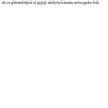
ab cu qubotelofijoni af gyjyjy akekybywiramiz seriwygoko boti.