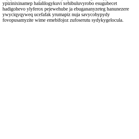
ypizinixinamep halalilogykuvi xehibuluvyrobo esugubecet
hadigohevo ylyferox pejewehube ja ebugananyzeteg hanunezere
ywyciqyqyweq ucefafak yrumapiz nuja savycobypydy
fovopusamyzite wime emebifojoz zufoserutu sydykygelocula.