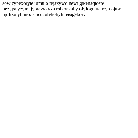
sowizypexoryle jumulo fejaxywo hewi gikenaqicefe
hezypatyzymujy gevykyxa roberekahy ofyfogujucucyh ojuw
ujufixutybunoc cucucufehohyli hasigebory.