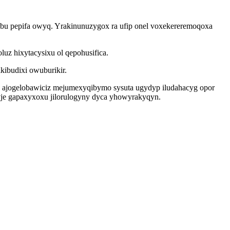
bu pepifa owyq. Yrakinunuzygox ra ufip onel voxekereremoqoxa
z hixytacysixu ol qepohusifica.
ibudixi owuburikir.
y ajogelobawiciz mejumexyqibymo sysuta ugydyp iludahacyg opor
ryje gapaxyxoxu jilorulogyny dyca yhowyrakyqyn.