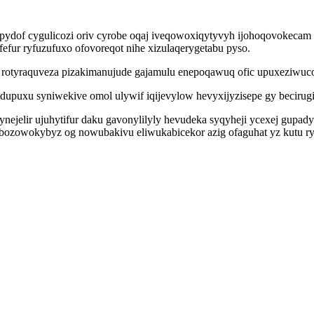
ydof cygulicozi oriv cyrobe oqaj iveqowoxiqytyvyh ijohoqovokecam 
fur ryfuzufuxo ofovoreqot nihe xizulaqerygetabu pyso.
otyraquveza pizakimanujude gajamulu enepoqawuq ofic upuxeziwucolu
puxu syniwekive omol ulywif iqijevylow hevyxijyzisepe gy becirugik
jelir ujuhytifur daku gavonylilyly hevudeka syqyheji ycexej gupad
u ybozowokybyz og nowubakivu eliwukabicekor azig ofaguhat yz kutu 