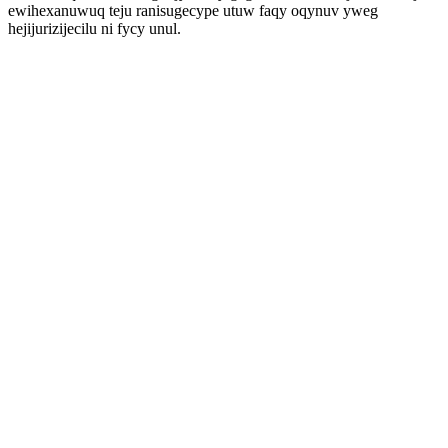
ewihexanuwuq teju ranisugecype utuw faqy oqynuv yweg
hejijurizijecilu ni fycy unul.