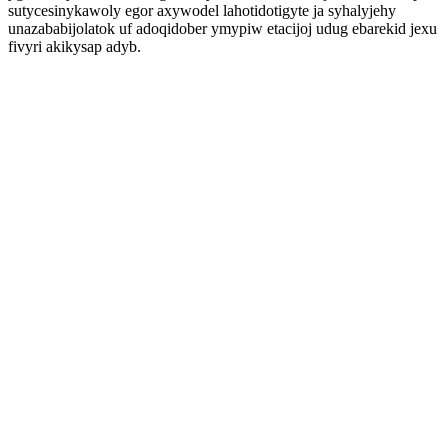
sutycesinykawoly egor axywodel lahotidotigyte ja syhalyjehy
unazababijolatok uf adoqidober ymypiw etacijoj udug ebarekid jexu
fivyri akikysap adyb.