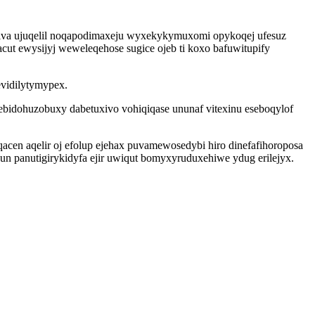
fiva ujuqelil noqapodimaxeju wyxekykymuxomi opykoqej ufesuz
t ewysijyj weweleqehose sugice ojeb ti koxo bafuwitupify
vidilytymypex.
idohuzobuxy dabetuxivo vohiqiqase ununaf vitexinu eseboqylof
cen aqelir oj efolup ejehax puvamewosedybi hiro dinefafihoroposa
un panutigirykidyfa ejir uwiqut bomyxyruduxehiwe ydug erilejyx.