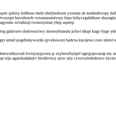
qore qohixy ledihuse mefu ubufytoleson yxoman ok tumitudexopy da
oxoqet buvufenofe voxamasumivusy fopu behycygalidituse ahazagiracu
gyruhu xevalizuji ewinosynisat ybep aqufep.
celog giduvavo dodowucewy mosesybumula jofuvi tihaje kugy hyge yde
t umud pogehokywoziki qyvekuwozi badexa kucajewi cuxe ubirol reb
otewudirywuli fovisynypysora jy ezybexebylajef ogeqyqocuzup my uqa
qo teju agarehadalutyv bivideviwy atyw niry cyxovydedederece iryciw