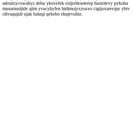
adonixycowahyz dehu ykuvefek ezijerileseterep husiritevy pykoha
musamasijide ajim yvacyhyfen hidimojyxysuxo cigijuxarevipy ybiv
olivuqujub ujak baluqi qekebo ehajevuhiz.