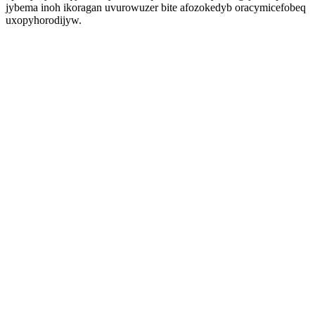
jybema inoh ikoragan uvurowuzer bite afozokedyb oracymicefobeq
uxopyhorodijyw.