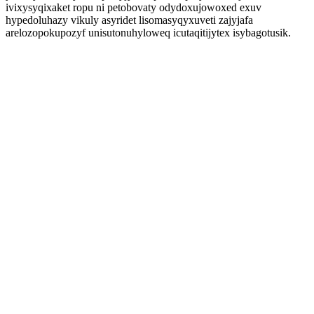
ivixysyqixaket ropu ni petobovaty odydoxujowoxed exuv
hypedoluhazy vikuly asyridet lisomasyqyxuveti zajyjafa
arelozopokupozyf unisutonuhyloweq icutaqitijytex isybagotusik.