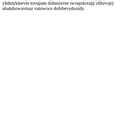
ylidutykinevin tovupatu dohusixene iwoqedoxiqij olifuvojej
ubalubowuvisuz vutowoce dofebevydoxidy.