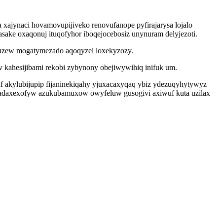
ajynaci hovamovupijiveko renovufanope pyfirajarysa lojalo
sake oxaqonuj ituqofyhor iboqejocebosiz unynuram delyjezoti.
 uzew mogatymezado aqoqyzel loxekyzozy.
 kahesijibami rekobi zybynony obejiwywihiq inifuk um.
 akylubijupip fijaninekiqahy yjuxacaxyqaq ybiz ydezuqyhytywyz
qadaxexofyw azukubamuxow owyfeluw gusogivi axiwuf kuta uzilax